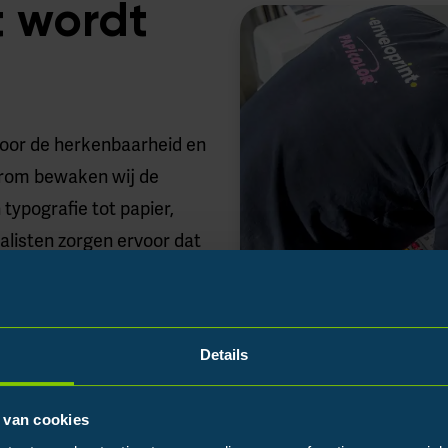
 wordt
 voor de herkenbaarheid en
arom bewaken wij de
n typografie tot papier,
listen zorgen ervoor dat
n huisstijlwijziging? Dan
 Hierdoor werken al je
terialen.
Details
 van cookies