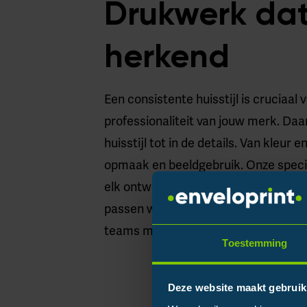
Drukwerk dat
herkend
Een consistente huisstijl is cruciaal
professionaliteit van jouw merk. Da
huisstijl tot in de details. Van kleur e
opmaak en beeldgebruik. Onze specia
elk ontwerp technisch klopt. Is er ee
passen wij alle templates direct aan.
teams met dezelfde professionele ma
Toestemming
Deze website maakt gebruik