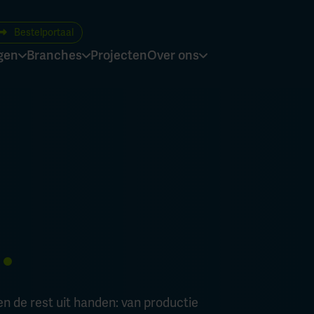
Bestelportaal
gen
Branches
Projecten
Over ons
d
men de rest uit handen: van productie