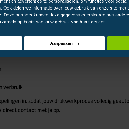
ent en advertenties te personaliseren, om functies voor social
. Ook delen we informatie over jouw gebruik van onze site met 
e. Deze partners kunnen deze gegevens combineren met andere i
udig via ons bestelp
erzameld op basis van jouw gebruik van hun services.
rukwerk sneller en overzichtelijker. Medewerkers bestelle
Aanpassen
 inhoud mogelijk is, maar de huisstijl altijd behouden bl
n
en verbruik
pelingen in, zodat jouw drukwerkproces volledig geauto
 direct contact met je op.