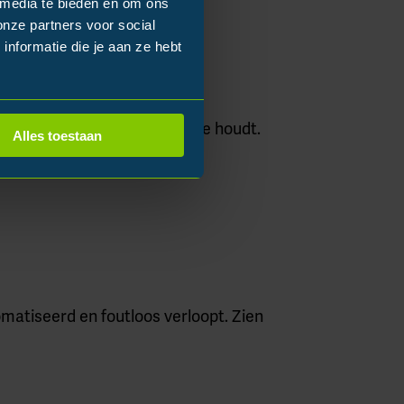
 media te bieden en om ons
onze partners voor social
nformatie die je aan ze hebt
latform
n zelf, terwijl jij de controle houdt.
Alles toestaan
ijft. Jouw voordelen:
matiseerd en foutloos verloopt. Zien