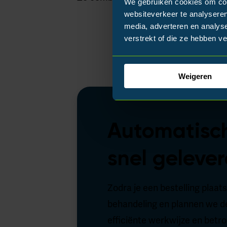
We gebruiken cookies om cont
websiteverkeer te analyseren
media, adverteren en analys
verstrekt of die ze hebben v
Weigeren
Automatisch
snel geleve
Zodra je een bestelling plaat
behandeling en plannen we de
efficiënte werkwijze en betro