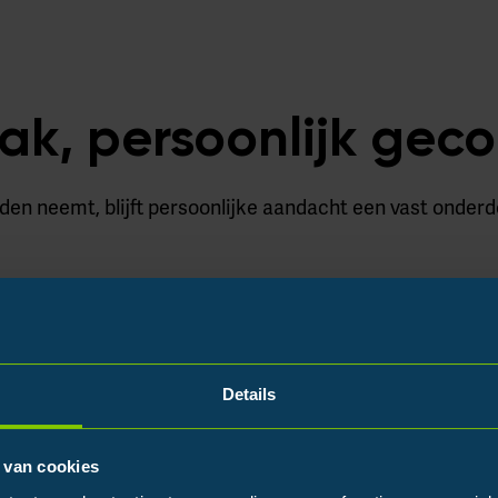
ak, persoonlijk geco
den neemt, blijft persoonlijke aandacht een vast onderd
, huisstijl en technische details
en afwerking
Details
e een probleem worden
er er een huisstijlwijziging is
 van cookies
t de zekerheid van vakmensen die altijd meekijken.