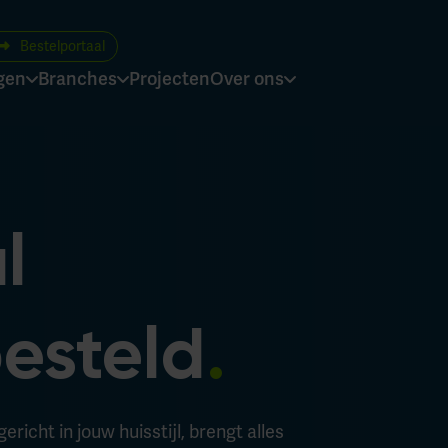
Bestelportaal
gen
Branches
Projecten
Over ons
l
esteld
richt in jouw huisstijl, brengt alles