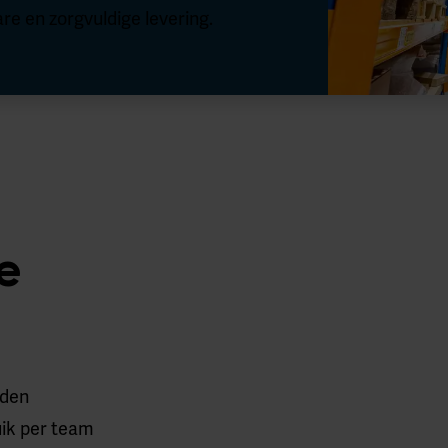
re en zorgvuldige levering.
e
eden
uik per team