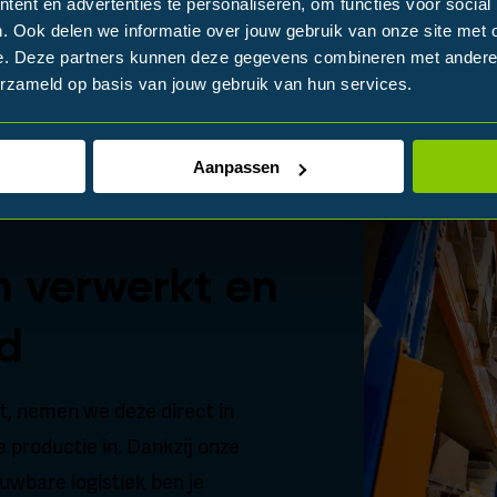
ent en advertenties te personaliseren, om functies voor social
. Ook delen we informatie over jouw gebruik van onze site met 
e. Deze partners kunnen deze gegevens combineren met andere i
erzameld op basis van jouw gebruik van hun services.
Aanpassen
 verwerkt en
rd
st, nemen we deze direct in
 productie in. Dankzij onze
uwbare logistiek ben je